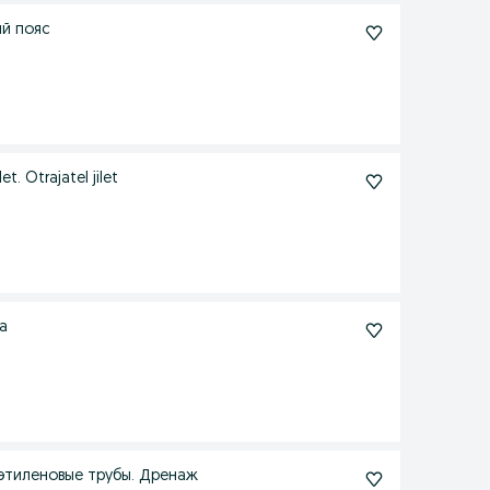
й пояс
 Otrajatel jilet
а
иэтиленовые трубы. Дренаж