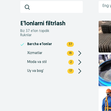
Eng 
E’lonlarni filtrlash
Biz 37 e'lon topdik
Ruknlar
Barcha e’lonlar
37
Xizmatlar
18
Moda va stil
2
Uy va bog'
17