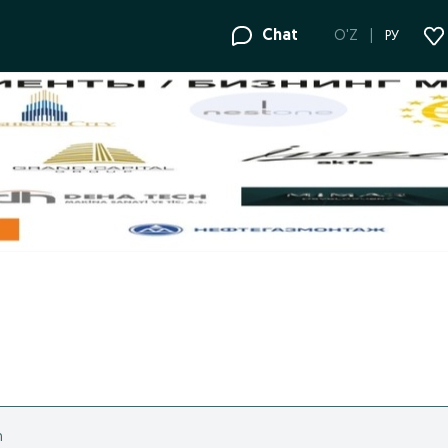
Chat
O'Z
РУ
h