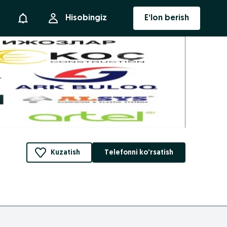
Bildirishnoma
Hisobingiz
E‘lon berish
Kuzatish
Telefonni ko'rsatish