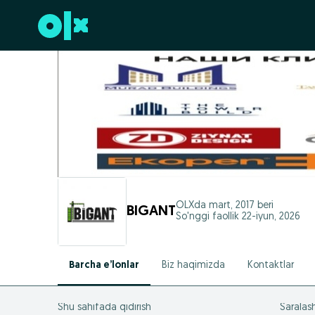
Futerga oʻtish
OLXda
mart, 2017
beri
BIGANT
So'nggi faollik 22-iyun, 2026
Barcha e’lonlar
Biz haqimizda
Kontaktlar
Shu sahifada qidirish
Saralas