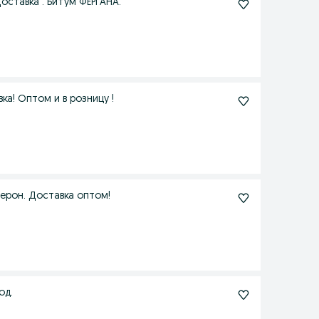
оставка . Битум ФЕРГАНА.
ка! Оптом и в розницу !
лерон. Доставка оптом!
од.